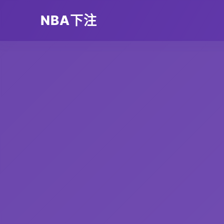
NBA下注