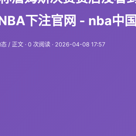
 NBA下注官网 - nba
动态
/ 正文 · 0 次阅读 · 2026-04-08 17:57