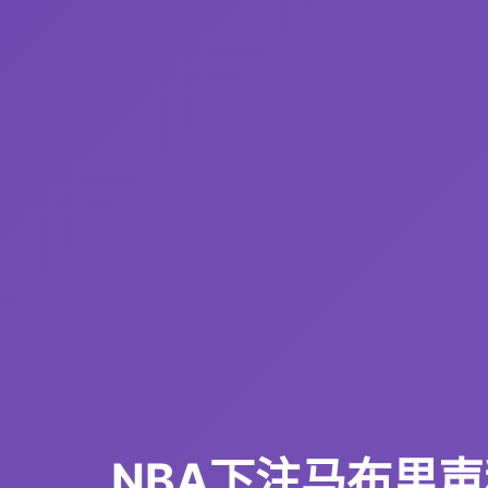
NBA下注马布里