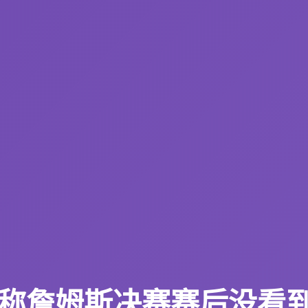
声称詹姆斯决赛赛后没看