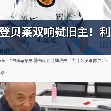
on发推写道：“哟@马布里 勒布朗在金牌决赛后为什么没跟你讲话？”
😂”