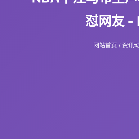
怼网友 -
网站首页
/
资讯